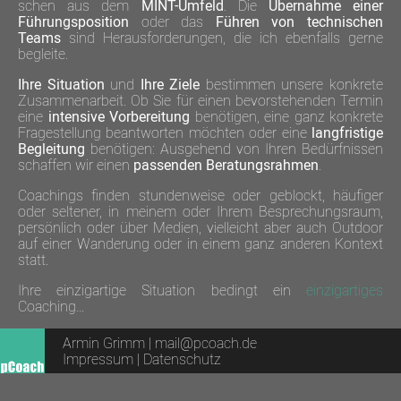
schen aus dem
MINT-Umfeld
. Die
Über­nahme einer
Führungs­position
oder das
Führen von tech­nischen
Teams
sind Her­aus­forder­ungen, die ich ebenfalls gerne
begleite.
Ihre Situa­tion
und
Ihre Ziele
be­stim­men unsere kon­krete
Zu­sam­men­arbeit. Ob Sie für einen be­vorste­henden Termin
eine
intensive Vor­berei­tung
benö­tigen, eine ganz kon­krete
Frage­stellung be­antwor­ten möch­ten oder eine
lang­fristige
Be­gleitung
be­nötigen: Aus­gehend von Ihren Be­dürfnis­sen
schaffen wir einen
pas­sen­den Be­ratungs­rahmen
.
Coachings finden stunden­weise oder geblockt, häufiger
oder seltener, in meinem oder Ihrem Be­sprech­ungs­raum,
persön­lich oder über Medien, vielleicht aber auch Out­door
auf einer Wan­der­ung oder in einem ganz anderen Kon­text
statt.
Ihre einzig­artige Situa­tion bedingt ein
ein­zig­artiges
Coaching…
Armin Grimm |
mail@pcoach.de
Impressum
|
Datenschutz