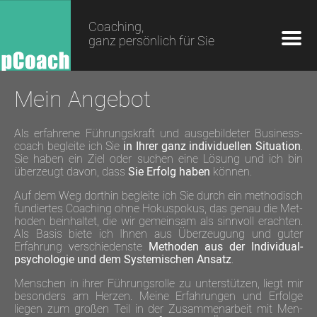
Coaching,
ganz persönlich für Sie
Mein Angebot
Als erfahrene Führungs­kraft und aus­gebilde­ter Business­
coach begleite ich Sie
in Ihrer ganz indivi­duellen Situation
.
Sie haben ein Ziel oder suchen eine Lösung und ich bin
über­zeugt davon, dass
Sie Erfolg haben
können.
Auf dem Weg dorthin begleite ich Sie durch ein metho­disch
fun­diertes Coach­ing ohne Hokus­pokus, das genau die Met­
hoden bein­haltet, die wir gemein­sam als sinn­voll erachten.
Als Basis biete ich Ihnen aus Über­zeu­gung und guter
Erfah­rung verschie­denste
Met­hoden aus der In­dividu­al­
psycho­logie und dem Systemi­schen Ansatz
.
Men­schen in ihrer Füh­rungs­rolle zu unter­stützen, liegt mir
beson­ders am Herzen. Meine Erfah­rungen und Erfolge
liegen zum großen Teil in der Zu­sammen­arbeit mit Men­